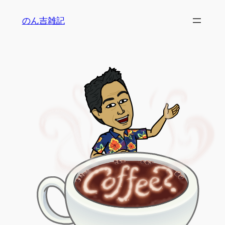
内
のん吉雑記
容
を
ス
キ
ッ
プ