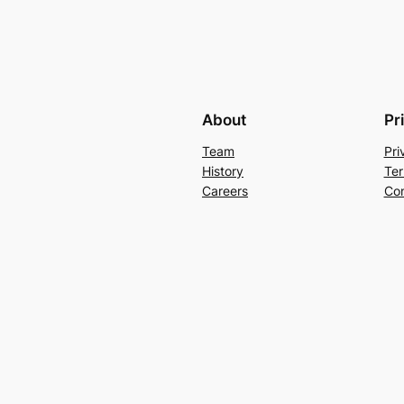
About
Pr
Team
Pri
History
Ter
Careers
Con