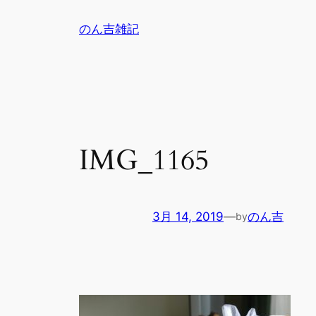
内
のん吉雑記
容
を
ス
キ
ッ
プ
IMG_1165
3月 14, 2019
—
のん吉
by