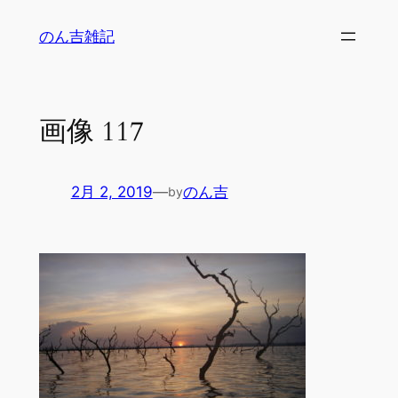
内
のん吉雑記
容
を
ス
キ
画像 117
ッ
プ
2月 2, 2019
—
のん吉
by