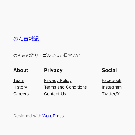
のん吉雑記
のん吉の釣り・ゴルフほか日常ごと
About
Privacy
Social
Team
Privacy Policy
Facebook
History
Terms and Conditions
Instagram
Careers
Contact Us
Twitter/X
Designed with
WordPress