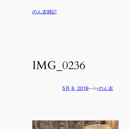
内
のん吉雑記
容
を
ス
キ
ッ
プ
IMG_0236
5月 6, 2019
—
のん吉
by