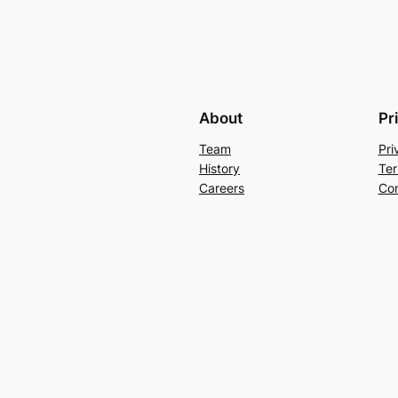
About
Pr
Team
Pri
History
Ter
Careers
Con