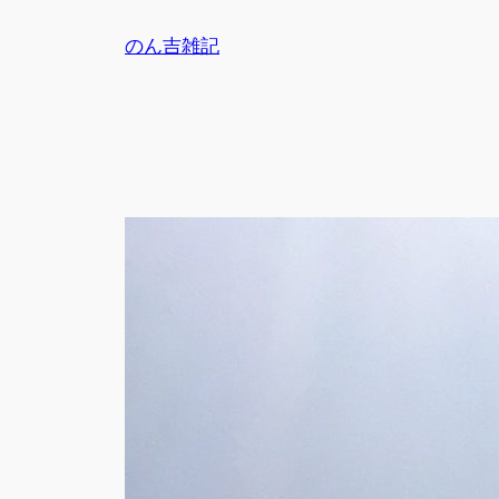
内
のん吉雑記
容
を
ス
キ
ッ
プ