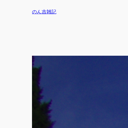
内
のん吉雑記
容
を
ス
キ
ッ
プ