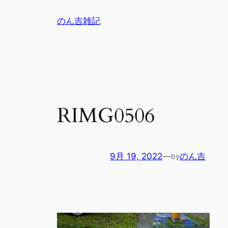
内
のん吉雑記
容
を
ス
キ
ッ
プ
RIMG0506
9月 19, 2022
—
のん吉
by