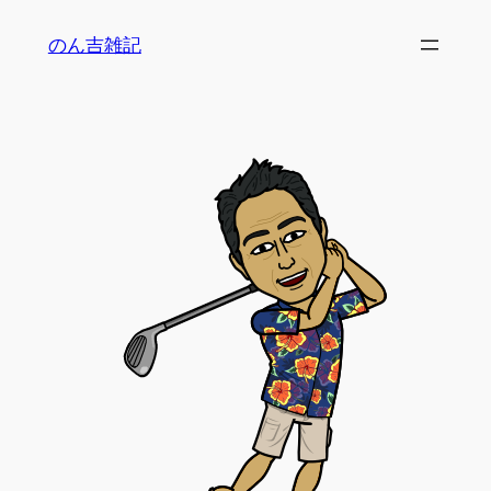
内
のん吉雑記
容
を
ス
キ
ッ
プ