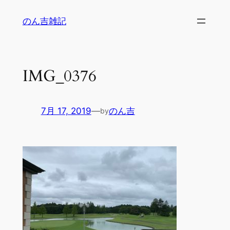
内
のん吉雑記
容
を
ス
キ
IMG_0376
ッ
プ
7月 17, 2019
—
のん吉
by